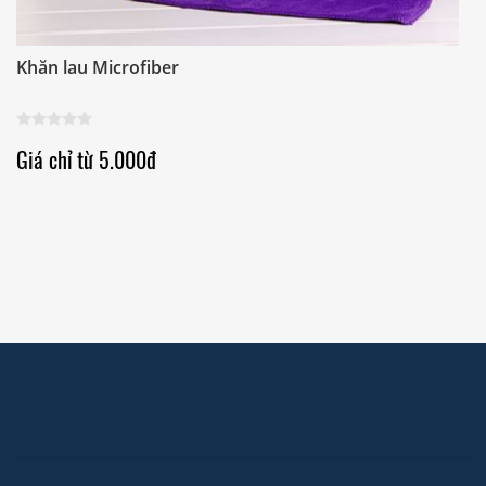
Khăn lau Microfiber
K
Giá chỉ từ 5.000đ
G