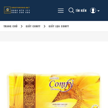
TÌM KIẾM
TRANG CHỦ
GIẤY COMFY
GIẤY LỤA COMFY