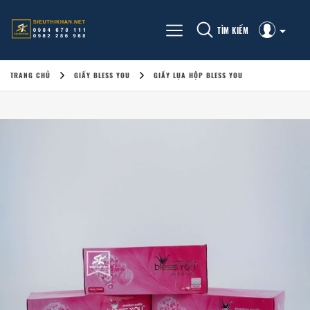
TÌM KIẾM
TRANG CHỦ
GIẤY BLESS YOU
GIẤY LỤA HỘP BLESS YOU