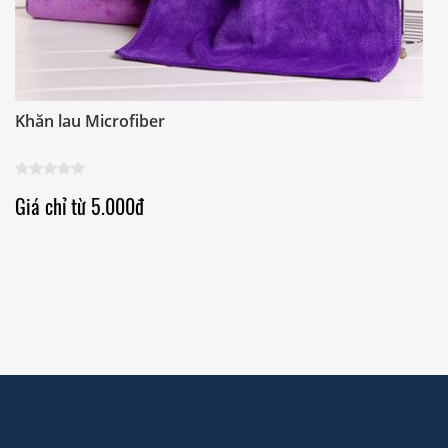
Khăn lau Microfiber
K
Giá chỉ từ 5.000đ
G