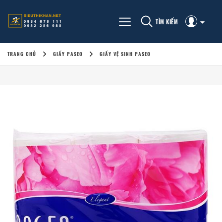
TÌM KIẾM
TRANG CHỦ
GIẤY PASEO
GIẤY VỆ SINH PASEO