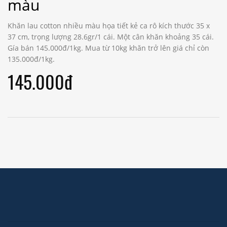
màu
Khăn lau cotton nhiều màu họa tiết kẻ ca rô kích thước 35 x
37 cm, trọng lượng 28.6gr/1 cái. Một cân khăn khoảng 35 cái.
Gía bán 145.000đ/1kg. Mua từ 10kg khăn trở lên giá chỉ còn
135.000đ/1kg.
145.000đ