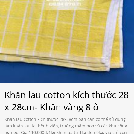
Khăn lau cotton kích thước 28
x 28cm- Khăn vàng 8 ô
Khăn lau cotton kích thước 28x28cm bán cân có thể sử dụng
làm khăn lau tại bệnh viện, trường mầm non và các khu công
nghiệp. Giá 110.000đ/1kg khi mua từ 1kg đến 9kg, giá chỉ còn