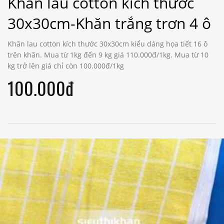
Khăn lau cotton kích thước
30x30cm-Khăn trắng trơn 4 ô
Khăn lau cotton kích thước 30x30cm kiểu dáng họa tiết 16 ô
trên khăn. Mua từ 1kg đến 9 kg giá 110.000đ/1kg. Mua từ 10
kg trở lên giá chỉ còn 100.000đ/1kg
100.000đ